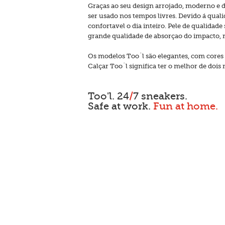
Graças ao seu design arrojado, moderno e 
ser usado nos tempos livres. Devido á quali
confortavel o dia inteiro. Pele de qualidad
grande qualidade de absorçao do impacto, r
Os modelos Too´l são elegantes, com cores b
Calçar Too´l significa ter o melhor de dois
Too'l. 24
/
7 sneakers.
Safe at work.
Fun at home.